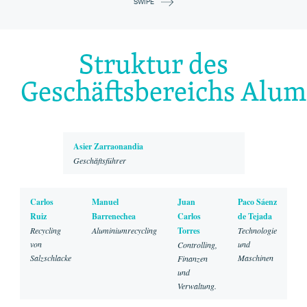
SWIPE
Struktur des
Geschäftsbereichs Alu
Asier Zarraonandia
Geschäftsführer
Carlos
Manuel
Juan
Paco Sáenz
Ruiz
Barrenechea
Carlos
de Tejada
Recycling
Aluminiumrecycling
Torres
Technologie
von
und
Controlling,
Salzschlacke
Maschinen
Finanzen
und
Verwaltung.