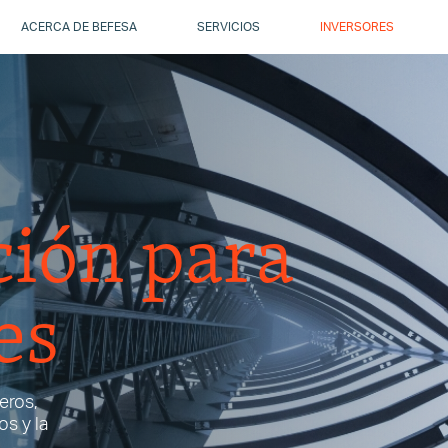
ACERCA DE BEFESA
SERVICIOS
INVERSORES
ión para
es
eros,
s y la